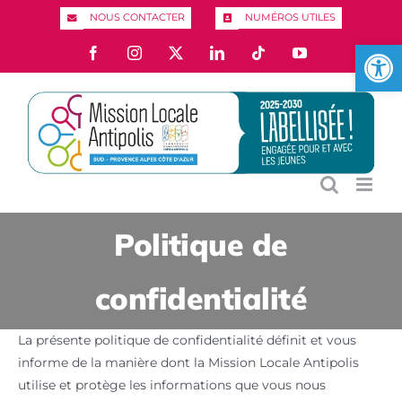
Passer
NOUS CONTACTER
NUMÉROS UTILES
au
Ouvrir l
Facebook
Instagram
X
LinkedIn
Tiktok
YouTube
contenu
Politique de
confidentialité
La présente politique de confidentialité définit et vous
informe de la manière dont la Mission Locale Antipolis
utilise et protège les informations que vous nous