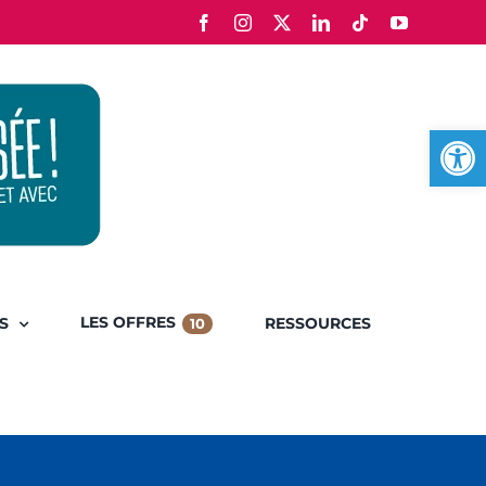
Facebook
Instagram
X
LinkedIn
Tiktok
YouTube
Ouvrir l
LES OFFRES
S
RESSOURCES
10