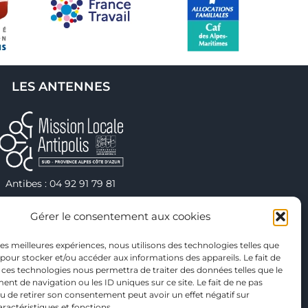
LES ANTENNES
Antibes : 04 92 91 79 81
hâteauneuf : 04 92 91 79 82
Gérer le consentement aux cookies
Valbonne : 04 92 91 79 75
Vallauris : 04 92 38 40 00
 les meilleures expériences, nous utilisons des technologies telles que
eneuve-Loubet : 04 92 91 79 78
 pour stocker et/ou accéder aux informations des appareils. Le fait de
 ces technologies nous permettra de traiter des données telles que le
t de navigation ou les ID uniques sur ce site. Le fait de ne pas
u de retirer son consentement peut avoir un effet négatif sur
aractéristiques et fonctions.