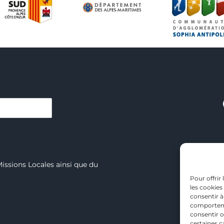
C
Missions Locales ainsi que du
Pour offrir
Vill
les cookies
consentir à
comportemen
consentir o
certaines c