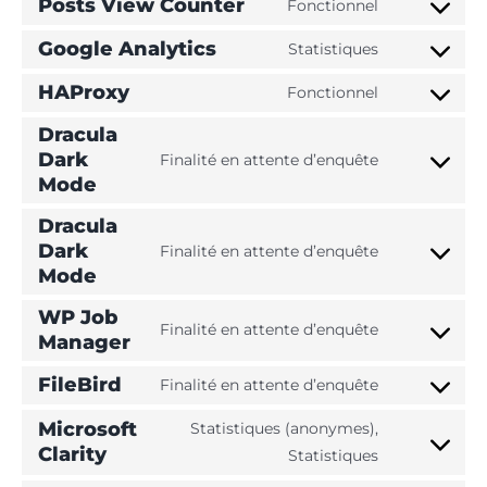
to
Posts View Counter
Fonctionnel
wordpress
Consent
service
to
Google Analytics
Statistiques
matomo
Consent
service
to
HAProxy
Fonctionnel
posts-
Consent
service
view-
to
Dracula
google-
counter
Dark
service
Finalité en attente d’enquête
analytics
Consent
Mode
haproxy
to
Dracula
service
Dark
Finalité en attente d’enquête
dracula-
Consent
Mode
dark-
to
mode
WP Job
service
Finalité en attente d’enquête
Manager
Consent
dracula-
to
dark-
FileBird
Finalité en attente d’enquête
service
Consent
mode
wp-
to
Microsoft
Statistiques (anonymes),
job-
service
Clarity
Consent
Statistiques
manager
filebird
to