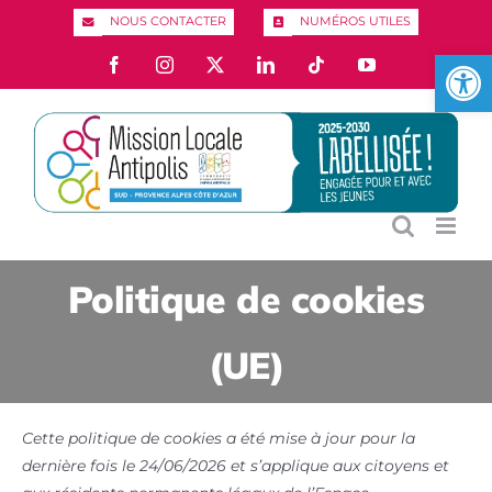
Passer
NOUS CONTACTER
NUMÉROS UTILES
au
Ouvrir l
Facebook
Instagram
X
LinkedIn
Tiktok
YouTube
contenu
Politique de cookies
(UE)
Cette politique de cookies a été mise à jour pour la
dernière fois le 24/06/2026 et s’applique aux citoyens et