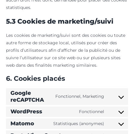
statistiques.
5.3 Cookies de marketing/suivi
Les cookies de marketing/suivi sont des cookies ou toute
autre forme de stockage local, utilisés pour créer des
profils d’utilisateurs afin d’afficher de la publicité ou de
suivre l’utilisateur sur ce site web ou sur plusieurs sites
web dans des finalités marketing similaires.
6. Cookies placés
Google
Fonctionnel, Marketing
reCAPTCHA
Consent
to
WordPress
Fonctionnel
service
Consent
google-
to
Matomo
Statistiques (anonymes)
Consent
recaptcha
service