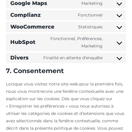
Google Maps
Marketing
service
Consent
microsoft-
to
Complianz
Fonctionnel
Consent
clarity
service
to
WooCommerce
Statistiques
google-
Consent
service
maps
to
Fonctionnel, Préférences,
complianz
HubSpot
service
Consent
Marketing
woocommerc
to
Divers
Finalité en attente d’enquête
service
Consent
hubspot
to
7. Consentement
service
divers
Lorsque vous visitez notre site web pour la première fois,
nous vous montrerons une fenêtre contextuelle avec une
explication sur les cookies. Dès que vous cliquez sur
« Enregistrer les préférences » vous nous autorisez à
utiliser les catégories de cookies et d’extensions que vous
avez sélectionnés dans la fenêtre contextuelle, comme
décrit dans la présente politique de cookies. Vous pouvez