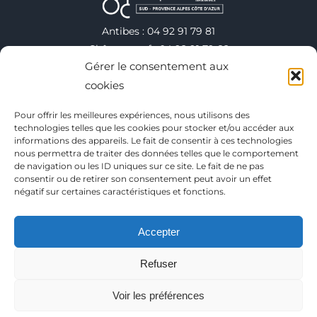
Antibes : 04 92 91 79 81
Châteauneuf : 04 92 91 79 82
Gérer le consentement aux
Valbonne : 04 92 91 79 75
Vallauris : 04 92 38 40 00
cookies
Villeneuve-Loubet : 04 92 91 79 78
Pour offrir les meilleures expériences, nous utilisons des
technologies telles que les cookies pour stocker et/ou accéder aux
informations des appareils. Le fait de consentir à ces technologies
Copyright 2025
nous permettra de traiter des données telles que le comportement
de navigation ou les ID uniques sur ce site. Le fait de ne pas
Conditions générales d’utilisation
consentir ou de retirer son consentement peut avoir un effet
Mentions Légales
négatif sur certaines caractéristiques et fonctions.
Politique de confidentialité
Plan du site
Accepter
Contact
FAQ
Refuser
Ce site est protégé par Google reCaptcha :
Confidentialité
et
Conditions d'utilisation
Voir les préférences