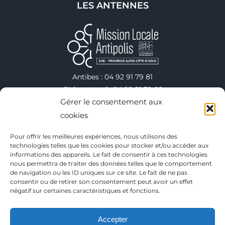
LES ANTENNES
Antibes : 04 92 91 79 81
Châteauneuf : 04 92 91 79 82
Gérer le consentement aux
Valbonne : 04 92 91 79 75
Vallauris : 04 92 38 40 00
cookies
Villeneuve-Loubet : 04 92 91 79 78
Pour offrir les meilleures expériences, nous utilisons des
technologies telles que les cookies pour stocker et/ou accéder aux
informations des appareils. Le fait de consentir à ces technologies
Copyright 2025
nous permettra de traiter des données telles que le comportement
de navigation ou les ID uniques sur ce site. Le fait de ne pas
Conditions générales d’utilisation
consentir ou de retirer son consentement peut avoir un effet
Mentions Légales
négatif sur certaines caractéristiques et fonctions.
Politique de confidentialité
Plan du site
Accepter
Contact