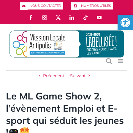
Passer
NOUS CONTACTER
NUMÉROS UTILES
au
Ouvrir l
Facebook
Instagram
X
LinkedIn
Tiktok
YouTube
contenu
Précédent
Suivant
Le ML Game Show 2,
l’évènement Emploi et E-
sport qui séduit les jeunes
!