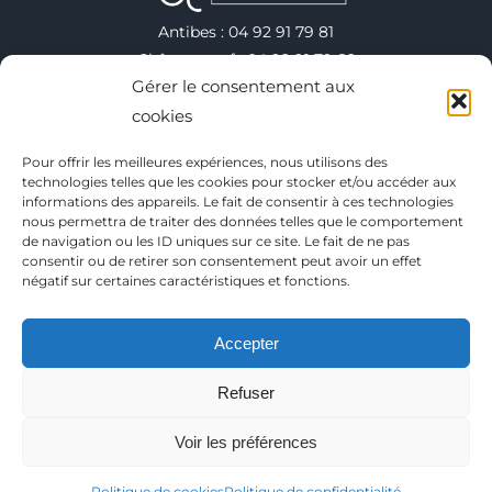
Antibes : 04 92 91 79 81
Châteauneuf : 04 92 91 79 82
Gérer le consentement aux
Valbonne : 04 92 91 79 75
Vallauris : 04 92 38 40 00
cookies
Villeneuve-Loubet : 04 92 91 79 78
Pour offrir les meilleures expériences, nous utilisons des
technologies telles que les cookies pour stocker et/ou accéder aux
informations des appareils. Le fait de consentir à ces technologies
Copyright 2025
nous permettra de traiter des données telles que le comportement
de navigation ou les ID uniques sur ce site. Le fait de ne pas
Conditions générales d’utilisation
consentir ou de retirer son consentement peut avoir un effet
Mentions Légales
négatif sur certaines caractéristiques et fonctions.
Politique de confidentialité
Plan du site
Accepter
Contact
FAQ
Refuser
Ce site est protégé par Google reCaptcha :
Confidentialité
et
Conditions d'utilisation
Voir les préférences
Facebook
Instagram
X
LinkedIn
TikTok
YouTube
Politique de cookies
Politique de confidentialité