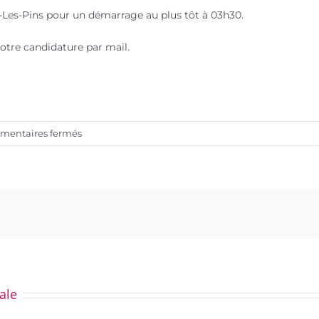
Les-Pins pour un démarrage au plus tôt à 03h30.
votre candidature par mail.
sur
entaires fermés
AGENT
D’ENTRETIEN
H
/
F
ale