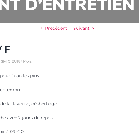
T D’ENTRETIEN 
Précédent
Suivant
 F
SMIC EUR / Mois
pour Juan les pins.
septembre.
i, de la laveuse, désherbage …
he avec 2 jours de repos.
nir à 09h20.