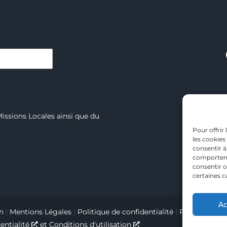
C
Missions Locales ainsi que du
Pour offrir
Vill
les cookies
consentir à
comportemen
consentir o
certaines c
Ac
on
|
Mentions Légales
|
Politique de confidentialité
|
Plan du site
|
entialité
et
Conditions d'utilisation