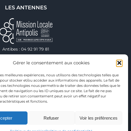
LES ANTENNES
Antibes : 04 92 91 79 81
hâteauneuf : 04 92 91 79 82
Gérer le consentement aux cookies
Valbonne : 04 92 91 79 75
Vallauris : 04 92 38 40 00
 les meilleures expériences, nous utilisons des technologies telles que
eneuve-Loubet : 04 92 91 79 78
 pour stocker et/ou accéder aux informations des appareils. Le fait de
 ces technologies nous permettra de traiter des données telles que le
t de navigation ou les ID uniques sur ce site. Le fait de ne pas
u de retirer son consentement peut avoir un effet négatif sur
aractéristiques et fonctions.
cepter
Refuser
Voir les préférences
Contact
|
FAQ
Facebook
Instagram
X
LinkedIn
TikTok
YouTube