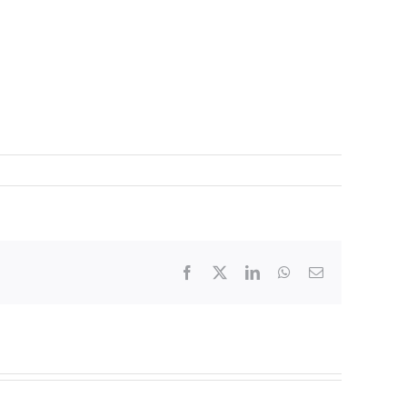
Facebook
X
LinkedIn
WhatsApp
Email