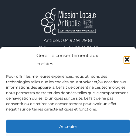
Antibes : 04 92 91 79 81
Châteauneuf : 04 92 91 79 82
Gérer le consentement aux
Valbonne : 04 92 91 79 75
Vallauris : 04 92 38 40 00
cookies
Villeneuve-Loubet : 04 92 91 79 78
Pour offrir les meilleures expériences, nous utilisons des
technologies telles que les cookies pour stocker et/ou accéder aux
informations des appareils. Le fait de consentir à ces technologies
Copyright 2025
nous permettra de traiter des données telles que le comportement
de navigation ou les ID uniques sur ce site. Le fait de ne pas
Conditions générales d’utilisation
consentir ou de retirer son consentement peut avoir un effet
Mentions Légales
négatif sur certaines caractéristiques et fonctions.
Politique de confidentialité
Plan du site
Accepter
Contact