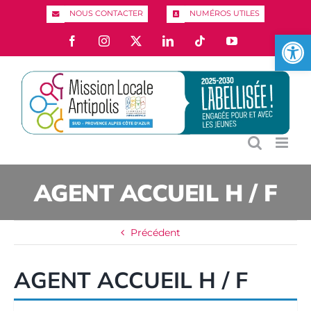
Passer
NOUS CONTACTER
NUMÉROS UTILES
au
Ouvrir l
Facebook
Instagram
X
LinkedIn
Tiktok
YouTube
contenu
AGENT ACCUEIL H / F
Précédent
AGENT ACCUEIL H / F