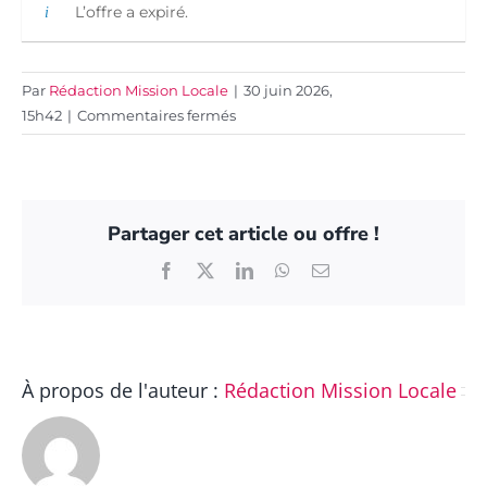
L’offre a expiré.
Par
Rédaction Mission Locale
|
30 juin 2026,
sur
15h42
|
Commentaires fermés
AGENT
ACCUEIL
H
/
Partager cet article ou offre !
F
Facebook
X
LinkedIn
WhatsApp
Email
À propos de l'auteur :
Rédaction Mission Locale