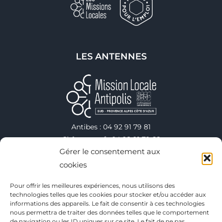
LES ANTENNES
Antibes : 04 92 91 79 81
Châteauneuf : 04 92 91 79 82
Gérer le consentement aux
Valbonne : 04 92 91 79 75
Vallauris : 04 92 38 40 00
cookies
Villeneuve-Loubet : 04 92 91 79 78
Pour offrir les meilleures expériences, nous utilisons des
technologies telles que les cookies pour stocker et/ou accéder aux
informations des appareils. Le fait de consentir à ces technologies
Copyright 2025
nous permettra de traiter des données telles que le comportement
de navigation ou les ID uniques sur ce site. Le fait de ne pas