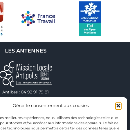
LES ANTENNES
Antibes : 04 92 91 79 81
hâteauneuf : 04 92 91 79 82
Gérer le consentement aux cookies
Valbonne : 04 92 91 79 75
Vallauris : 04 92 38 40 00
 les meilleures expériences, nous utilisons des technologies telles que
eneuve-Loubet : 04 92 91 79 78
 pour stocker et/ou accéder aux informations des appareils. Le fait de
 ces technologies nous permettra de traiter des données telles que le